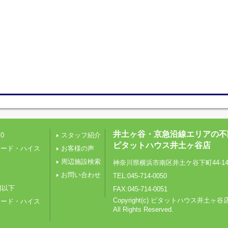
井土ヶ谷・京急沿線エリアの不
0
スタッフ紹介
ピタットハウス井土ヶ谷店
レード・ハイス
お客様の声
周辺施設検索
神奈川県横浜市南区井土ケ谷下町44-1
り
お問い合わせ
TEL:045-714-0050
円以下
FAX:045-714-0051
Copyright(c) ピタットハウス井土ヶ谷
レード・ハイス
All Rights Reserved.