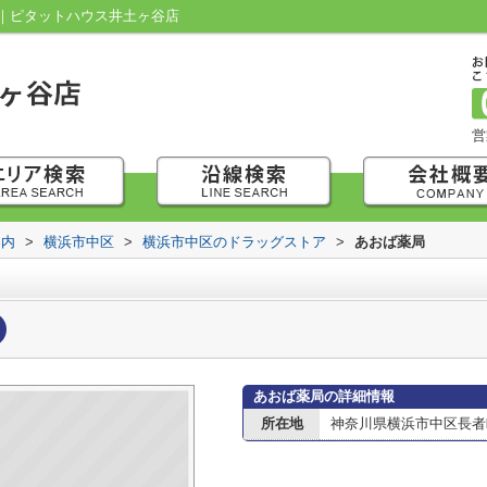
｜ピタットハウス井土ヶ谷店
営
案内
>
横浜市中区
>
横浜市中区のドラッグストア
>
あおば薬局
あおば薬局の詳細情報
所在地
神奈川県横浜市中区長者町