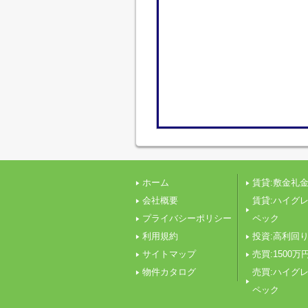
ホーム
賃貸:敷金礼金
会社概要
賃貸:ハイグ
プライバシーポリシー
ペック
利用規約
投資:高利回
サイトマップ
売買:1500万
物件カタログ
売買:ハイグ
ペック