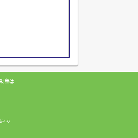
動産は
4
店/㈱０