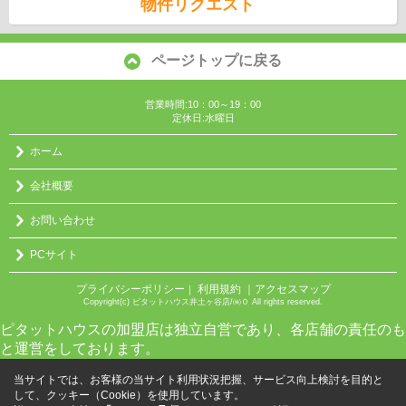
物件リクエスト
ページトップに戻る
営業時間:10：00～19：00
定休日:水曜日
ホーム
会社概要
お問い合わせ
PCサイト
プライバシーポリシー
利用規約
｜アクセスマップ
｜
Copyright(c) ピタットハウス井土ヶ谷店/㈱０ All rights reserved.
ピタットハウスの加盟店は独立自営であり、各店舗の責任のも
と運営をしております。
当サイトでは、お客様の当サイト利用状況把握、サービス向上検討を目的と
して、クッキー（Cookie）を使用しています。