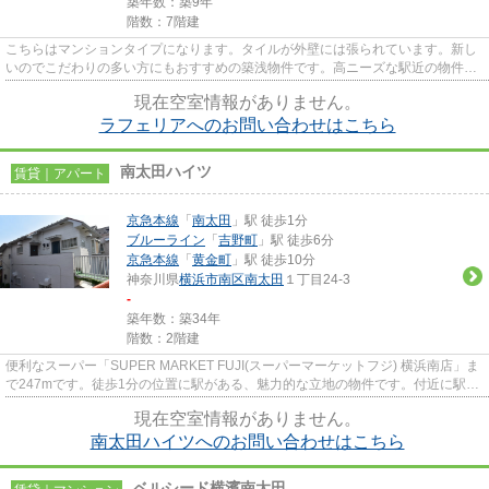
築年数：築9年
階数：7階建
こちらはマンションタイプになります。タイルが外壁には張られています。新し
いのでこだわりの多い方にもおすすめの築浅物件です。高ニーズな駅近の物件
で、徒歩3分で駅に行くことがで...
現在空室情報がありません。
ラフェリアへのお問い合わせはこちら
南太田ハイツ
賃貸｜アパート
京急本線
「
南太田
」駅 徒歩1分
ブルーライン
「
吉野町
」駅 徒歩6分
京急本線
「
黄金町
」駅 徒歩10分
神奈川県
横浜市南区
南太田
１丁目24-3
-
築年数：築34年
階数：2階建
便利なスーパー「SUPER MARKET FUJI(スーパーマーケットフジ) 横浜南店」ま
で247mです。徒歩1分の位置に駅がある、魅力的な立地の物件です。付近に駅が
2駅あり、行き先に応じて使い分...
現在空室情報がありません。
南太田ハイツへのお問い合わせはこちら
ベルシード横濱南太田