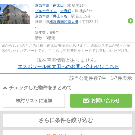
京急本線
「
南太田
」駅 徒歩1分
ブルーライン
「
吉野町
」駅 徒歩8分
京急本線
「
井土ヶ谷
」駅 徒歩15分
神奈川県
横浜市南区
南太田
１丁目22-11
-
築年数：築6年
階数：3階建
家から359mのところに横浜南太田郵便局があります。通風システムが整った換
気がしやすいアパートです。こちらは初期費用をカードでお支払いいただける物
件です。最上階のアパートです...
現在空室情報がありません。
エスポワール南太田へのお問い合わせはこちら
該当公開件数
7
件
1-7
件表示
チェックした物件をまとめて
検討リストに追加
お問い合わせ
さらに条件を絞り込む