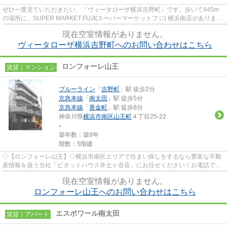
ぜひ一度見ていただきたい、「ヴィータローザ横浜吉野町」です。歩いて445m
の場所に、SUPER MARKET FUJI(スーパーマーケットフジ) 横浜南店がありま
す。行き先に応じて駅を選べる2駅利...
現在空室情報がありません。
ヴィータローザ横浜吉野町へのお問い合わせはこちら
ロンフォーレ山王
賃貸｜マンション
ブルーライン
「
吉野町
」駅 徒歩2分
京急本線
「
南太田
」駅 徒歩5分
京急本線
「
黄金町
」駅 徒歩8分
神奈川県
横浜市南区
山王町
４丁目25-22
-
築年数：築9年
階数：5階建
◇【ロンフォーレ山王】◇横浜市南区エリアで住まい探しをするなら豊富な不動
産情報を扱う当社「ピタットハウス井土ヶ谷店」にお任せください！お電話での
お問い合わせは「0120-800-051...
現在空室情報がありません。
ロンフォーレ山王へのお問い合わせはこちら
エスポワール南太田
賃貸｜アパート