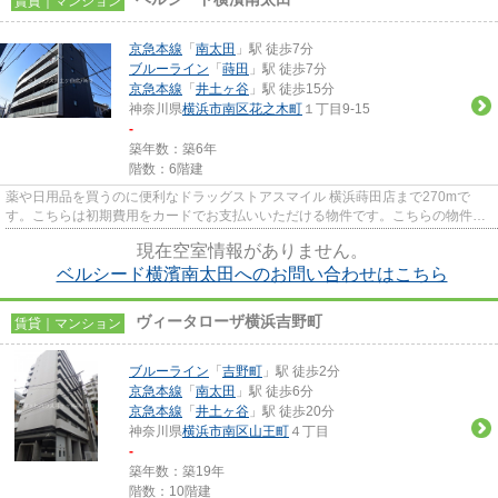
賃貸｜マンション
京急本線
「
南太田
」駅 徒歩7分
ブルーライン
「
蒔田
」駅 徒歩7分
京急本線
「
井土ヶ谷
」駅 徒歩15分
神奈川県
横浜市南区
花之木町
１丁目9-15
-
築年数：築6年
階数：6階建
薬や日用品を買うのに便利なドラッグストアスマイル 横浜蒔田店まで270mで
す。こちらは初期費用をカードでお支払いいただける物件です。こちらの物件は
マンションです。場所が平坦なの...
現在空室情報がありません。
ベルシード横濱南太田へのお問い合わせはこちら
ヴィータローザ横浜吉野町
賃貸｜マンション
ブルーライン
「
吉野町
」駅 徒歩2分
京急本線
「
南太田
」駅 徒歩6分
京急本線
「
井土ヶ谷
」駅 徒歩20分
神奈川県
横浜市南区
山王町
４丁目
-
築年数：築19年
階数：10階建