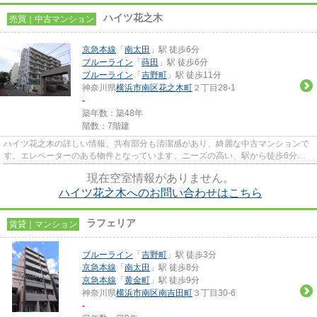
ハイツ花之木
売買｜中古マンション
京急本線
「
南太田
」駅 徒歩6分
ブルーライン
「
蒔田
」駅 徒歩6分
ブルーライン
「
吉野町
」駅 徒歩11分
神奈川県
横浜市南区
花之木町
２丁目28-1
-
築年数：築48年
階数：7階建
ハイツ花之木の詳しい情報。共有部分も清潔感があり、綺麗な中古マンションで
す。エレベーターのある物件となっています。ニーズの高い、駅から徒歩6分の
駅近物件です。京急本線南太田...
現在空室情報がありません。
ハイツ花之木へのお問い合わせはこちら
ラフェリア
賃貸｜マンション
ブルーライン
「
吉野町
」駅 徒歩3分
京急本線
「
南太田
」駅 徒歩8分
京急本線
「
黄金町
」駅 徒歩9分
神奈川県
横浜市南区
南吉田町
３丁目30-6
-