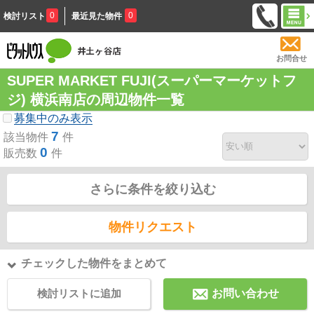
0
0
検討リスト
最近見た物件
お問合せ
SUPER MARKET FUJI(スーパーマーケットフ
ジ) 横浜南店の周辺物件一覧
募集中のみ表示
7
該当物件
件
0
販売数
件
さらに条件を絞り込む
物件リクエスト
チェックした物件をまとめて
検討リストに追加
お問い合わせ