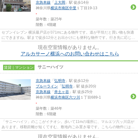
京急本線
「
上大岡
」駅 徒歩14分
神奈川県
横浜市南区
中里
１丁目19-13
-
築年数：築25年
階数：4階建
セブンイレブン 横浜最戸店が371mにある物件です。道が平坦だと買い物も快適
にできますね。駅まで徒歩12分とお出かけにも便利な物件です。行き先に応じて
駅を選べる2駅利用可能な物件...
現在空室情報がありません。
アルカサーノ横浜へのお問い合わせはこちら
サニーハイツ
賃貸｜マンション
京急本線
「
弘明寺
」駅 徒歩12分
ブルーライン
「
弘明寺
」駅 徒歩20分
京急本線
「
井土ヶ谷
」駅 徒歩25分
神奈川県
横浜市南区
六ツ川
１丁目689‐1
-
築年数：築46年
階数：6階建
「サニーハイツ」のここがイチオシ。歩いて11mの場所に、マルエツ六ッ川店が
あります。移動距離が短くてすむ、敷地内ごみ置き場です。こちらの物件にはエ
レベーターが付いています。地...
現在空室情報がありません。