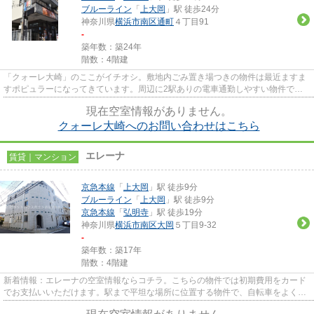
ブルーライン
「
上大岡
」駅 徒歩24分
神奈川県
横浜市南区
通町
４丁目91
-
築年数：築24年
階数：4階建
「クォーレ大崎」のここがイチオシ。敷地内ごみ置き場つきの物件は最近ますま
すポピュラーになってきています。周辺に2駅ありの電車通勤しやすい物件で
す。目立つ外観と洗練された設計...
現在空室情報がありません。
クォーレ大崎へのお問い合わせはこちら
エレーナ
賃貸｜マンション
京急本線
「
上大岡
」駅 徒歩9分
ブルーライン
「
上大岡
」駅 徒歩9分
京急本線
「
弘明寺
」駅 徒歩19分
神奈川県
横浜市南区
大岡
５丁目9-32
-
築年数：築17年
階数：4階建
新着情報：エレーナの空室情報ならコチラ。こちらの物件では初期費用をカード
でお支払いいただけます。駅まで平坦な場所に位置する物件で、自転車をよく使
う方にも嬉しい立地です。お...