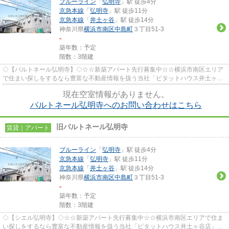
ブルーライン
「
弘明寺
」駅 徒歩4分
京急本線
「
弘明寺
」駅 徒歩11分
京急本線
「
井土ヶ谷
」駅 徒歩14分
神奈川県
横浜市南区
中島町
３丁目51-3
-
築年数：予定
階数：3階建
◇【パルトネール弘明寺】◇☆☆新築アパート先行募集中☆☆横浜市南区エリア
で住まい探しをするなら豊富な不動産情報を扱う当社「ピタットハウス井土ヶ谷
店」にお任せください！お電話での...
現在空室情報がありません。
パルトネール弘明寺へのお問い合わせはこちら
旧パルトネール弘明寺
賃貸｜アパート
ブルーライン
「
弘明寺
」駅 徒歩4分
京急本線
「
弘明寺
」駅 徒歩11分
京急本線
「
井土ヶ谷
」駅 徒歩14分
神奈川県
横浜市南区
中島町
３丁目51-3
-
築年数：予定
階数：3階建
◇【シエル弘明寺】◇☆☆新築アパート先行募集中☆☆横浜市南区エリアで住ま
い探しをするなら豊富な不動産情報を扱う当社「ピタットハウス井土ヶ谷店」に