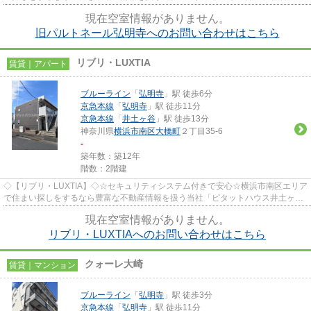
お任せください！お電話でのお問い...
現在空室情報がありません。
旧パルトネール弘明寺へのお問い合わせはこちら
リブリ・LUXTIA
賃貸｜アパート
ブルーライン
「
弘明寺
」駅 徒歩6分
京急本線
「
弘明寺
」駅 徒歩11分
京急本線
「
井土ヶ谷
」駅 徒歩13分
神奈川県
横浜市南区
大橋町
２丁目35-6
-
築年数：築12年
階数：2階建
◇【リブリ・LUXTIA】◇☆セキュリティシステム付きで安心☆横浜市南区エリア
で住まい探しをするなら豊富な不動産情報を扱う当社「ピタットハウス井土ヶ谷
店」にお任せください！お電話で...
現在空室情報がありません。
リブリ・LUXTIAへのお問い合わせはこちら
クォーレ大崎
賃貸｜マンション
ブルーライン
「
弘明寺
」駅 徒歩3分
京急本線
「
弘明寺
」駅 徒歩11分