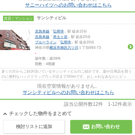
サニーハイツへのお問い合わせはこちら
サンシティビル
賃貸｜マンション
京急本線
「
弘明寺
」駅 徒歩15分
京急本線
「
井土ヶ谷
」駅 徒歩25分
ブルーライン
「
弘明寺
」駅 徒歩20分
神奈川県
横浜市南区
六ツ川
１丁目693-73
-
築年数：築39年
階数：4階建
多くの方からご好評頂いているサンシティビルのご紹介です。薬や日用品を買う
のに便利なハックドラッグ六ッ川店まで359mです。おしゃれなあなたにピッタ
リな外観タイル張りのマンショ...
現在空室情報がありません。
サンシティビルへのお問い合わせはこちら
該当公開件数
12
件
1-12
件表示
チェックした物件をまとめて
検討リストに追加
お問い合わせ