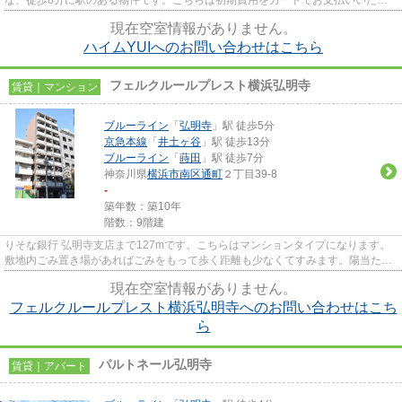
けるアパートです。2駅利用可能...
現在空室情報がありません。
ハイムYUIへのお問い合わせはこちら
フェルクルールプレスト横浜弘明寺
賃貸｜マンション
ブルーライン
「
弘明寺
」駅 徒歩5分
京急本線
「
井土ヶ谷
」駅 徒歩13分
ブルーライン
「
蒔田
」駅 徒歩7分
神奈川県
横浜市南区
通町
２丁目39-8
-
築年数：築10年
階数：9階建
りそな銀行 弘明寺支店まで127mです。こちらはマンションタイプになります。
敷地内ごみ置き場があればごみをもって歩く距離も少なくてすみます。陽当たり
が良好なマンションは梅雨時期...
現在空室情報がありません。
フェルクルールプレスト横浜弘明寺へのお問い合わせはこち
ら
パルトネール弘明寺
賃貸｜アパート