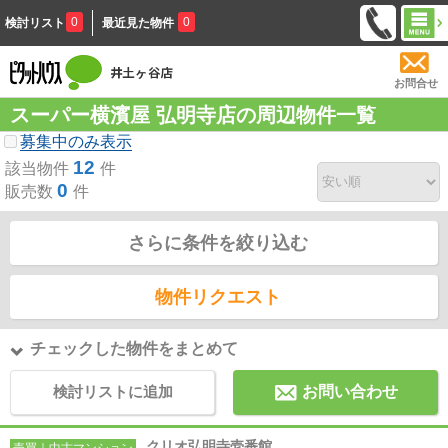
0
0
検討リスト
最近見た物件
お問合せ
スーパー横濱屋 弘明寺店の周辺物件一覧
募集中のみ表示
12
該当物件
件
0
販売数
件
さらに条件を絞り込む
物件リクエスト
チェックした物件をまとめて
検討リストに追加
お問い合わせ
クリオ弘明寺壱番館
売買｜中古マンション