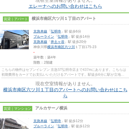
現在空室情報がありません。
エレーナへのお問い合わせはこちら
横浜市南区六ツ川１丁目のアパート
賃貸｜アパート
京急本線
「
弘明寺
」駅 徒歩6分
ブルーライン
「
弘明寺
」駅 徒歩14分
京急本線
「
井土ヶ谷
」駅 徒歩20分
神奈川県
横浜市南区
六ツ川
１丁目175-23
-
築年数：築4年
階数：2階建
こちらの物件はセブンイレブン 京急ST弘明寺店まで437mにあります。こちらは
初期費用をカードでお支払いいただけるアパートです。駅徒歩6分に駅が立地す
る物件なので、電車を多く利用...
現在空室情報がありません。
横浜市南区六ツ川１丁目のアパートへのお問い合わせはこち
ら
アルカサーノ横浜
賃貸｜マンション
京急本線
「
弘明寺
」駅 徒歩12分
ブルーライン
「
弘明寺
」駅 徒歩12分