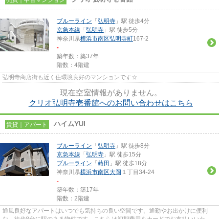
ブルーライン
「
弘明寺
」駅 徒歩4分
京急本線
「
弘明寺
」駅 徒歩5分
神奈川県
横浜市南区
弘明寺町
167-2
-
築年数：築37年
階数：4階建
弘明寺商店街も近く住環境良好のマンションです☆
現在空室情報がありません。
クリオ弘明寺壱番館へのお問い合わせはこちら
ハイムYUI
賃貸｜アパート
ブルーライン
「
弘明寺
」駅 徒歩8分
京急本線
「
弘明寺
」駅 徒歩15分
ブルーライン
「
蒔田
」駅 徒歩18分
神奈川県
横浜市南区
大岡
１丁目34-24
-
築年数：築17年
階数：2階建
通風良好なアパートはいつでも気持ちの良い空間です。通勤やお出かけに便利
な、徒歩8分に駅のある物件です。こちらは初期費用をカードでお支払いいただ