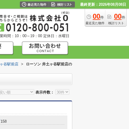
最終更新：2026年08月08日
00
00
件
件
最近見た物件
検討リスト
業時間：10：00～19：00
定休日：水曜日
土ヶ谷駅前店
>
ローソン 井土ヶ谷駅前店の
表示件数：
町
158