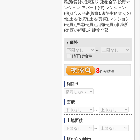
務所(賃貸),住宅以外建物全部,投資マ
ンション,アパート(棟),マンション
(棟),ビル,戸建(投資),店舗事務所,その
他,土地(投資),土地(売買),マンション
(売買),戸建(売買),店舗(売買),事務所
(売買),住宅以外建物全部
▼価格
～
値下げ物件
8
件が該当
利回り
面積
～
土地面積
～
駅からの徒歩