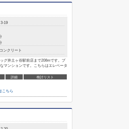
-19
分
分
コンクリート
ッグ井土ヶ谷駅前店まで208mです。プ
なマンションです。こちらはエレベータ
詳細
検討リスト
はこちら
-20