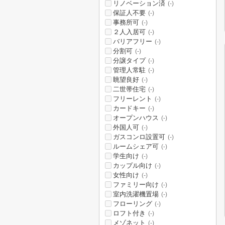
リノベーション済
(-)
保証人不要
(-)
事務所可
(-)
２人入居可
(-)
バリアフリー
(-)
分割可
(-)
分譲タイプ
(-)
管理人常駐
(-)
眺望良好
(-)
二世帯住宅
(-)
フリーレント
(-)
カードキー
(-)
オープンハウス
(-)
外国人可
(-)
ガスコンロ設置可
(-)
ルームシェア可
(-)
学生向け
(-)
カップル向け
(-)
女性向け
(-)
ファミリー向け
(-)
室内洗濯機置場
(-)
フローリング
(-)
ロフト付き
(-)
メゾネット
(-)