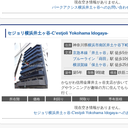
現在空き情報がありません。
パークアクシス横浜井土ヶ谷へのお問い合わ
セジョリ横浜井土ヶ谷-C'estjoli Yokohama Idogaya-
神奈川県
横浜市南区
井土ケ谷下
住所
交通
京急本線
「
井土ヶ谷
」駅 徒歩5分
ブルーライン
「
蒔田
」駅 徒歩10
横須賀線
「
保土ケ谷
」駅 徒歩25
築5年
9階建
鉄筋
築年
階数
構造
かながわ信用金庫井土ヶ谷支店が歩いて
グやランニングが趣味の方に住んでもら
行く...
所在階
価格
利回り
間取り
専有面積
現在空き情報がありません。
セジョリ横浜井土ヶ谷-C'estjoli Yokohama Idogay