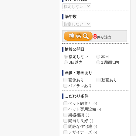
築年数
8
件が該当
情報公開日
指定しない
本日
3日以内
1週間以内
画像・動画あり
画像あり
動画あり
パノラマあり
こだわり条件
ペット飼育可
(-)
ペット専用設備
(-)
楽器相談
(-)
陽当り良好
(-)
閑静な住宅地
(-)
デザイナーズ
(-)