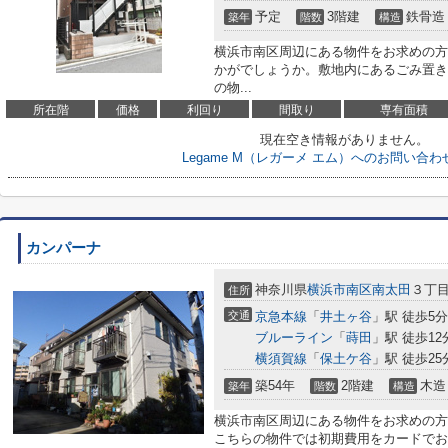
予定
3階建
鉄骨造
築年
階数
構造
横浜市南区周辺にある物件をお求めの方は「
かがでしょうか。敷地内にあるごみ置き
の物...
所在階
価格
利回り
間取り
専有面積
現在空き情報がありません。
Legame M（レガーメ エム）へのお問い合
カンパーナ
神奈川県
横浜市南区
南太田
３丁目1
住所
交通
京急本線
「
井土ヶ谷
」駅 徒歩5分
ブルーライン
「
蒔田
」駅 徒歩12
横須賀線
「
保土ケ谷
」駅 徒歩25
築54年
2階建
木造
築年
階数
構造
横浜市南区周辺にある物件をお求めの方
こちらの物件では初期費用をカードでお