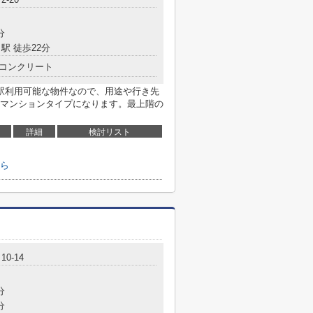
分
駅 徒歩22分
コンクリート
駅利用可能な物件なので、用途や行き先
マンションタイプになります。最上階の
詳細
検討リスト
ら
0-14
分
分