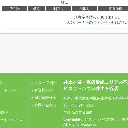
徒...
所在階
価格
利回り
間取り
専有面積
現在空き情報がありません。
カンパーナへのお問い合わせはこち
井土ヶ谷・京急沿線エリアの不
0
スタッフ紹介
ピタットハウス井土ヶ谷店
レード・ハイス
お客様の声
周辺施設検索
神奈川県横浜市南区井土ケ谷下町44-1
り
お問い合わせ
TEL:045-714-0050
円以下
FAX:045-714-0051
Copyright(c) ピタットハウス井土ヶ谷
レード・ハイス
All Rights Reserved.