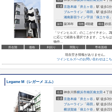
住所
交通
京急本線
「
井土ヶ谷
」駅 徒歩1分
ブルーライン
「
蒔田
」駅 徒歩15
湘南新宿ライン宇須
「
保土ケ谷
」
築36年
4階建
鉄筋
築年
階数
構造
「ツインヒルズ」のここがイチオシ。2
に応じて経路を選択できます。こちらは
物件...
所在階
価格
利回り
間取り
専有面積
現在空き情報がありません。
ツインヒルズへのお問い合わせはこち
Legame M（レガーメ エム）
神奈川県
横浜市南区
南太田
４丁目1
住所
交通
京急本線
「
井土ヶ谷
」駅 徒歩3分
ブルーライン
「
蒔田
」駅 徒歩15
横須賀線
「
保土ケ谷
」駅 徒歩22