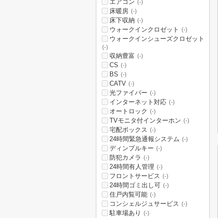
エアコン
(-)
床暖房
(-)
床下収納
(-)
ウォークインクロゼット
(-)
ウォークインシューズクロゼット
(-)
収納豊富
(-)
CS
(-)
BS
(-)
CATV
(-)
光ファイバー
(-)
インターネット対応
(-)
オートロック
(-)
TVモニタ付インターホン
(-)
宅配ボックス
(-)
24時間緊急通報システム
(-)
ディンプルキー
(-)
防犯カメラ
(-)
24時間有人管理
(-)
フロントサービス
(-)
24時間ゴミ出し可
(-)
住戸内覧可能
(-)
コンシェルジュサービス
(-)
駐車場あり
(-)