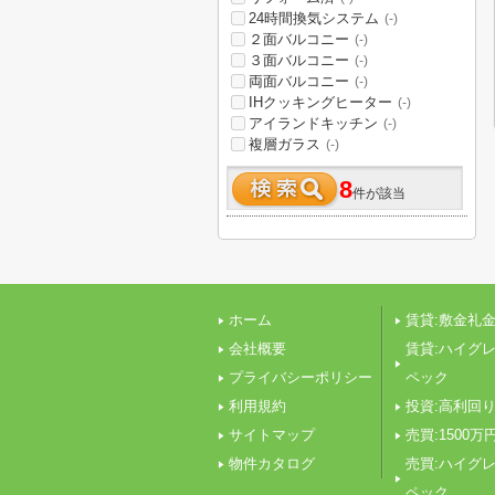
24時間換気システム
(-)
２面バルコニー
(-)
３面バルコニー
(-)
両面バルコニー
(-)
IHクッキングヒーター
(-)
アイランドキッチン
(-)
複層ガラス
(-)
8
件が該当
ホーム
賃貸:敷金礼金
会社概要
賃貸:ハイグ
プライバシーポリシー
ペック
利用規約
投資:高利回
サイトマップ
売買:1500万
物件カタログ
売買:ハイグ
ペック