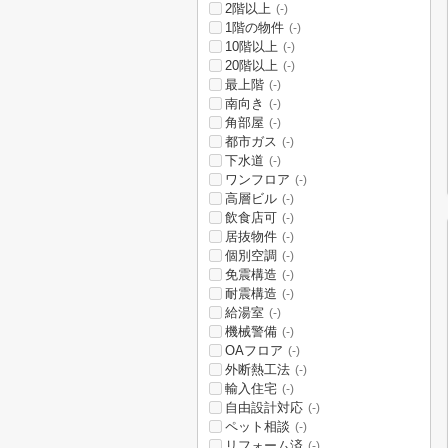
2階以上
(-)
1階の物件
(-)
10階以上
(-)
20階以上
(-)
最上階
(-)
南向き
(-)
角部屋
(-)
都市ガス
(-)
下水道
(-)
ワンフロア
(-)
高層ビル
(-)
飲食店可
(-)
居抜物件
(-)
個別空調
(-)
免震構造
(-)
耐震構造
(-)
給湯室
(-)
機械警備
(-)
OAフロア
(-)
外断熱工法
(-)
輸入住宅
(-)
自由設計対応
(-)
ペット相談
(-)
リフォーム済
(-)