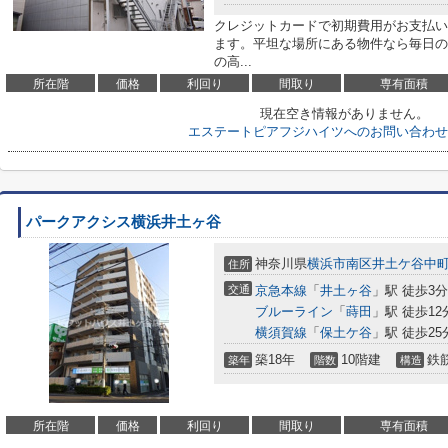
クレジットカードで初期費用がお支払い
ます。平坦な場所にある物件なら毎日の
の高...
所在階
価格
利回り
間取り
専有面積
現在空き情報がありません。
エステートピアフジハイツへのお問い合わせ
パークアクシス横浜井土ヶ谷
神奈川県
横浜市南区
井土ケ谷中
住所
交通
京急本線
「
井土ヶ谷
」駅 徒歩3分
ブルーライン
「
蒔田
」駅 徒歩12
横須賀線
「
保土ケ谷
」駅 徒歩25
築18年
10階建
鉄
築年
階数
構造
所在階
価格
利回り
間取り
専有面積