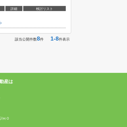
詳細
検討リスト
ら
8
1-8
該当公開件数
件
件表示
動産は
4
店/㈱０