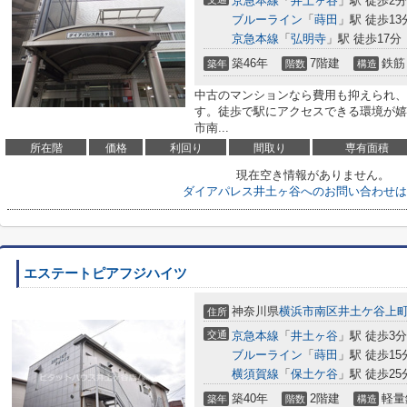
京急本線
「
井土ヶ谷
」駅 徒歩2分
ブルーライン
「
蒔田
」駅 徒歩13
京急本線
「
弘明寺
」駅 徒歩17分
築46年
7階建
鉄筋
築年
階数
構造
中古のマンションなら費用も抑えられ、
す。徒歩で駅にアクセスできる環境が嬉
市南...
所在階
価格
利回り
間取り
専有面積
現在空き情報がありません。
ダイアパレス井土ヶ谷へのお問い合わせは
エステートピアフジハイツ
神奈川県
横浜市南区
井土ケ谷上
住所
交通
京急本線
「
井土ヶ谷
」駅 徒歩3分
ブルーライン
「
蒔田
」駅 徒歩15
横須賀線
「
保土ケ谷
」駅 徒歩25
築40年
2階建
軽量
築年
階数
構造