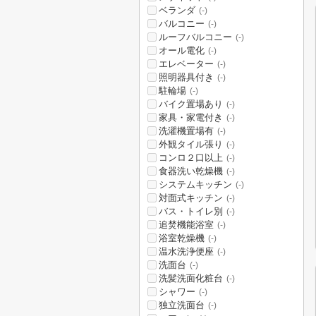
ベランダ
(-)
バルコニー
(-)
ルーフバルコニー
(-)
オール電化
(-)
エレベーター
(-)
照明器具付き
(-)
駐輪場
(-)
バイク置場あり
(-)
家具・家電付き
(-)
洗濯機置場有
(-)
外観タイル張り
(-)
コンロ２口以上
(-)
食器洗い乾燥機
(-)
システムキッチン
(-)
対面式キッチン
(-)
バス・トイレ別
(-)
追焚機能浴室
(-)
浴室乾燥機
(-)
温水洗浄便座
(-)
洗面台
(-)
洗髪洗面化粧台
(-)
シャワー
(-)
独立洗面台
(-)