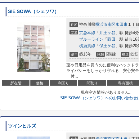
SIE SOWA（シェソワ）
神奈川県
横浜市南区
永田東
１丁目3
住所
交通
京急本線
「
井土ヶ谷
」駅 徒歩4分
ブルーライン
「
蒔田
」駅 徒歩16
横須賀線
「
保土ケ谷
」駅 徒歩20
築13年
6階建
鉄筋
築年
階数
構造
薬や日用品を買うのに便利なハックドラ
ライバシーをしっかり守れる、安心安全
ー付...
所在階
価格
利回り
間取り
専有面積
現在空き情報がありません。
SIE SOWA（シェソワ）へのお問い合わせ
ツインヒルズ
神奈川県
横浜市南区
南太田
４丁目2