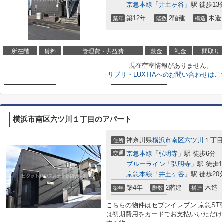
京急本線
「
井土ヶ谷
」駅 徒歩13
築12年
2階建
木造
築年
階数
構造
所在階
賃料
管理費・共益費
敷金
礼金
間取り
現在空室情報がありません。
リブリ・LUXTIAへのお問い合わせはこ
横浜市南区六ツ川１丁目のアパート
神奈川県
横浜市南区
六ツ川
１丁目1
住所
交通
京急本線
「
弘明寺
」駅 徒歩6分
ブルーライン
「
弘明寺
」駅 徒歩1
京急本線
「
井土ヶ谷
」駅 徒歩20
築4年
2階建
木造
築年
階数
構造
こちらの物件はセブンイレブン 京急ST
は初期費用をカードでお支払いいただけ