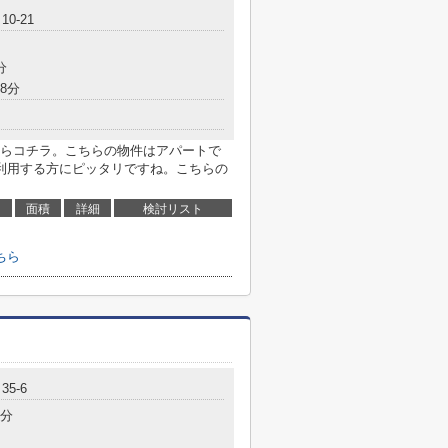
0-21
分
8分
らコチラ。こちらの物件はアパートで
利用する方にピッタリですね。こちらの
面積
詳細
検討リスト
ちら
5-6
6分