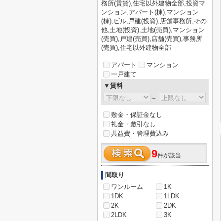
務所(賃貸),住宅以外建物全部,投資マ
ンション,アパート(棟),マンション
(棟),ビル,戸建(投資),店舗事務所,その
他,土地(投資),土地(売買),マンション
(売買),戸建(売買),店舗(売買),事務所
(売買),住宅以外建物全部
アパート
マンション
一戸建て
▼賃料
～
敷金・保証金なし
礼金・敷引なし
共益費・管理費込み
9
件が該当
間取り
ワンルーム
1K
1DK
1LDK
2K
2DK
2LDK
3K