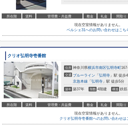
所在階
賃料
管理費・共益費
敷金
礼金
間取り
現在空室情報がありません。
ベルシェ31へのお問い合わせはこち
クリオ弘明寺壱番館
神奈川県
横浜市南区
弘明寺町
167
住所
交通
ブルーライン
「
弘明寺
」駅 徒歩
京急本線
「
弘明寺
」駅 徒歩5分
築37年
4階建
鉄筋
築年
階数
構造
所在階
賃料
管理費・共益費
敷金
礼金
間取り
現在空室情報がありません。
クリオ弘明寺壱番館へのお問い合わせは