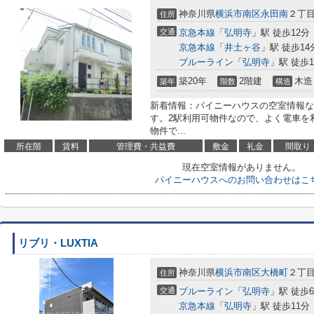
神奈川県
横浜市南区
永田南
２丁目1
住所
交通
京急本線
「
弘明寺
」駅 徒歩12分
京急本線
「
井土ヶ谷
」駅 徒歩14
ブルーライン
「
弘明寺
」駅 徒歩1
築20年
2階建
木造
築年
階数
構造
新着情報：パイニーハウスの空室情報な
す。2駅利用可物件なので、よく電車を
物件で...
所在階
賃料
管理費・共益費
敷金
礼金
間取り
現在空室情報がありません。
パイニーハウスへのお問い合わせはこ
リブリ・LUXTIA
神奈川県
横浜市南区
大橋町
２丁目3
住所
交通
ブルーライン
「
弘明寺
」駅 徒歩
京急本線
「
弘明寺
」駅 徒歩11分