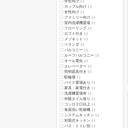
学生向け
(-)
カップル向け
(-)
女性向け
(-)
ファミリー向け
(-)
室内洗濯機置場
(-)
フローリング
(-)
ロフト付き
(-)
メゾネット
(-)
ベランダ
(-)
バルコニー
(-)
ルーフバルコニー
(-)
オール電化
(-)
エレベーター
(-)
照明器具付き
(-)
駐輪場
(-)
バイク置場あり
(-)
家具・家電付き
(-)
洗濯機置場有
(-)
外観タイル張り
(-)
コンロ２口以上
(-)
食器洗い乾燥機
(-)
システムキッチン
(-)
対面式キッチン
(-)
バス・トイレ別
(-)