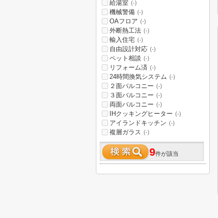
給湯室
(-)
機械警備
(-)
OAフロア
(-)
外断熱工法
(-)
輸入住宅
(-)
自由設計対応
(-)
ペット相談
(-)
リフォーム済
(-)
24時間換気システム
(-)
２面バルコニー
(-)
３面バルコニー
(-)
両面バルコニー
(-)
IHクッキングヒーター
(-)
アイランドキッチン
(-)
複層ガラス
(-)
9
件が該当