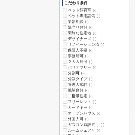
こだわり条件
ペット飼育可
(-)
ペット専用設備
(-)
楽器相談
(-)
陽当り良好
(-)
閑静な住宅地
(-)
デザイナーズ
(-)
リノベーション済
(-)
保証人不要
(-)
事務所可
(-)
２人入居可
(-)
バリアフリー
(-)
分割可
(-)
分譲タイプ
(-)
管理人常駐
(-)
眺望良好
(-)
二世帯住宅
(-)
フリーレント
(-)
カードキー
(-)
オープンハウス
(-)
外国人可
(-)
ガスコンロ設置可
(-)
ルームシェア可
(-)