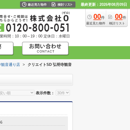
最終更新：2026年08月09日
00
00
件
件
最近見た物件
検討リスト
業時間：10：00～19：00
定休日：水曜日
寺観音通り店
>
クリエイトSD 弘明寺観音
表示件数：
-6