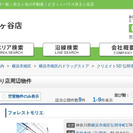
物件一覧｜井土ヶ谷の不動産｜ピタットハウス井土ヶ谷店
営
案内
>
横浜市南区
>
横浜市南区のドラッグストア
>
クリエイトSD 弘明
通り店周辺物件
並び順：
空室物件のみ表示
9
1-9
該当公開件数
件
件表示
フォレストモリエ
神奈川県
横浜市南区
弘明寺町
178
住所
交通