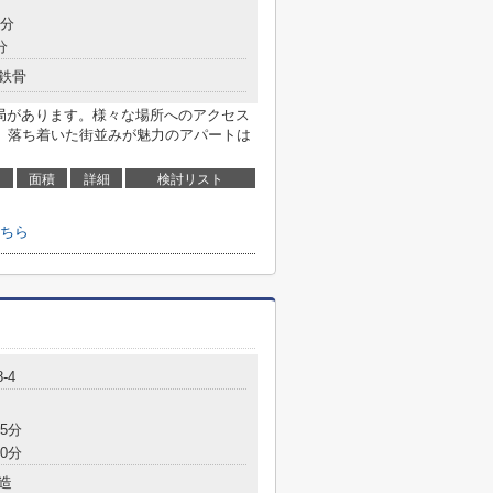
6分
分
鉄骨
便局があります。様々な場所へのアクセス
。落ち着いた街並みが魅力のアパートは
面積
詳細
検討リスト
ちら
-4
5分
0分
造