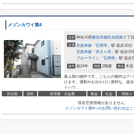
メゾンカワイ第4
神奈川県
横浜市南区
永田南
２丁目6
住所
交通
京急本線
「
弘明寺
」駅 徒歩10分
京急本線
「
井土ヶ谷
」駅 徒歩10
ブルーライン
「
弘明寺
」駅 徒歩2
築24年
2階建
木造
築年
階数
構造
最上階の物件です。こちらの物件はアパ
けます。通勤やお出かけに便利な、徒歩
トハウ...
所在階
賃料
管理費・共益費
敷金
礼金
間取り
現在空室情報がありません。
メゾンカワイ第4へのお問い合わせはこ