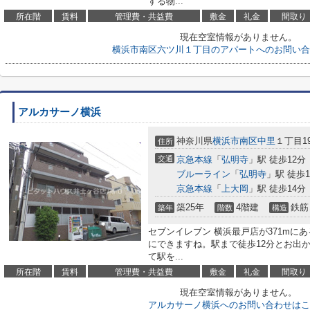
する物...
所在階
賃料
管理費・共益費
敷金
礼金
間取り
現在空室情報がありません。
横浜市南区六ツ川１丁目のアパートへのお問い合
アルカサーノ横浜
神奈川県
横浜市南区
中里
１丁目19
住所
交通
京急本線
「
弘明寺
」駅 徒歩12分
ブルーライン
「
弘明寺
」駅 徒歩1
京急本線
「
上大岡
」駅 徒歩14分
築25年
4階建
鉄筋
築年
階数
構造
セブンイレブン 横浜最戸店が371mに
にできますね。駅まで徒歩12分とお出
て駅を...
所在階
賃料
管理費・共益費
敷金
礼金
間取り
現在空室情報がありません。
アルカサーノ横浜へのお問い合わせはこ