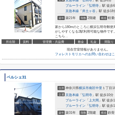
京急本線
「
弘明寺
」駅 徒歩6分
ブルーライン
「
弘明寺
」駅 徒歩
京急本線
「
井土ヶ谷
」駅 徒歩18
築21年
2階建
軽量
築年
階数
構造
家から180mのところに横浜弘明寺郵
がしやすくなる2駅利用可能な物件です
こちら...
所在階
賃料
管理費・共益費
敷金
礼金
間取り
現在空室情報がありません。
フォレストモリエへのお問い合わせはこ
ベルシェ31
神奈川県
横浜市南区
中里
１丁目18
住所
交通
京急本線
「
弘明寺
」駅 徒歩10分
ブルーライン
「
上大岡
」駅 徒歩1
ブルーライン
「
弘明寺
」駅 徒歩1
築31年
2階建
鉄骨
築年
階数
構造