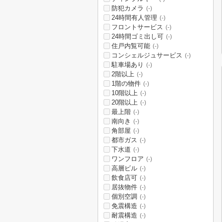
防犯カメラ
(-)
24時間有人管理
(-)
フロントサービス
(-)
24時間ゴミ出し可
(-)
住戸内覧可能
(-)
コンシェルジュサービス
(-)
駐車場あり
(-)
2階以上
(-)
1階の物件
(-)
10階以上
(-)
20階以上
(-)
最上階
(-)
南向き
(-)
角部屋
(-)
都市ガス
(-)
下水道
(-)
ワンフロア
(-)
高層ビル
(-)
飲食店可
(-)
居抜物件
(-)
個別空調
(-)
免震構造
(-)
耐震構造
(-)