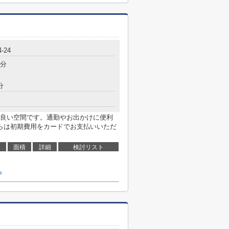
-24
8分
分
良い空間です。通勤やお出かけに便利
らは初期費用をカードでお支払いいただ
面積
詳細
検討リスト
ら