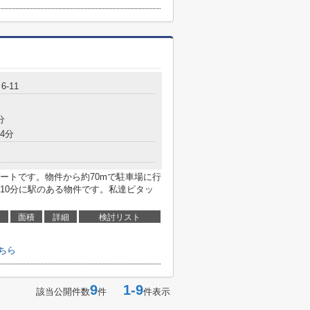
-11
分
4分
ートです。物件から約70mで駐車場に行
10分に駅のある物件です。私達ピタッ
面積
詳細
検討リスト
ちら
9
1-9
該当公開件数
件
件表示