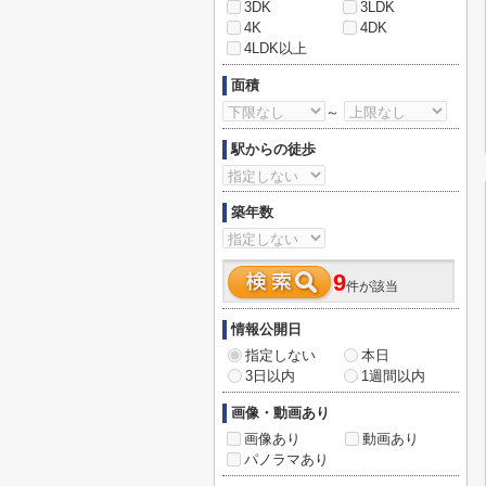
3DK
3LDK
4K
4DK
4LDK以上
面積
～
駅からの徒歩
築年数
9
件が該当
情報公開日
指定しない
本日
3日以内
1週間以内
画像・動画あり
画像あり
動画あり
パノラマあり