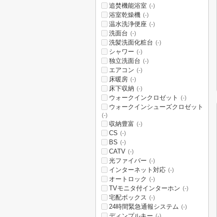
追焚機能浴室
(-)
浴室乾燥機
(-)
温水洗浄便座
(-)
洗面台
(-)
洗髪洗面化粧台
(-)
シャワー
(-)
独立洗面台
(-)
エアコン
(-)
床暖房
(-)
床下収納
(-)
ウォークインクロゼット
(-)
ウォークインシューズクロゼット
(-)
収納豊富
(-)
CS
(-)
BS
(-)
CATV
(-)
光ファイバー
(-)
インターネット対応
(-)
オートロック
(-)
TVモニタ付インターホン
(-)
宅配ボックス
(-)
24時間緊急通報システム
(-)
ディンプルキー
(-)