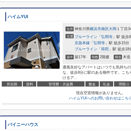
ハイムYUI
神奈川県
横浜市南区
大岡
１丁目34
住所
交通
ブルーライン
「
弘明寺
」駅 徒歩
京急本線
「
弘明寺
」駅 徒歩15分
ブルーライン
「
蒔田
」駅 徒歩18
築17年
2階建
木造
築年
階数
構造
通風良好なアパートはいつでも気持ちの
な、徒歩8分に駅のある物件です。こち
けるア...
所在階
賃料
管理費・共益費
敷金
礼金
間取り
現在空室情報がありません。
ハイムYUIへのお問い合わせはこち
パイニーハウス