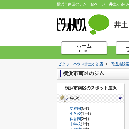
横浜市南区のジム一覧ページ｜井土ヶ谷の
ピタットハウス井土ヶ谷店
>
周辺施設
横浜市南区のジム
横浜市南区のスポット選択
学ぶ
幼稚園
(5件)
小学校
(17件)
保育園
(3件)
中学校
(1件)