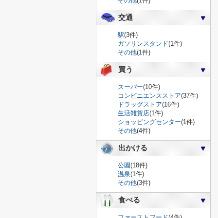
その他
(1件)
交通
駅
(3件)
ガソリンスタンド
(1件)
その他
(1件)
買う
スーパー
(10件)
コンビニエンスストア
(37件)
ドラッグストア
(16件)
生活雑貨店
(1件)
ショッピングセンター
(1件)
その他
(4件)
出かける
公園
(18件)
温泉
(1件)
その他
(3件)
食べる
ファーストフード
(4件)