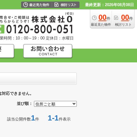
最終更新：2026年08月08日
00
00
件
件
最近見た物件
検討リスト
業時間：10：00～19：00
定休日：水曜日
は対応できません。
並び順：
1
1-1
該当公開件数
件
件表示