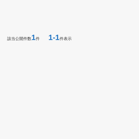
1
1-1
該当公開件数
件
件表示