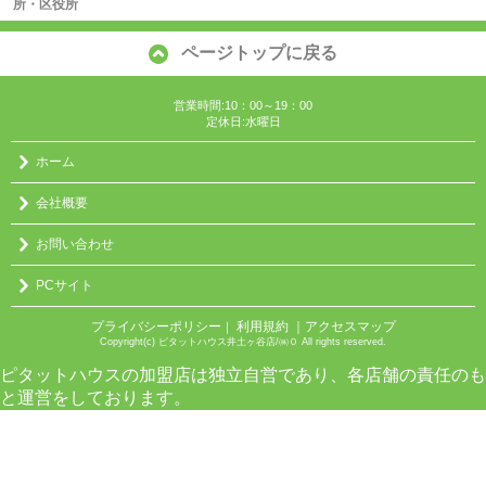
所・区役所
ページトップに戻る
営業時間:10：00～19：00
定休日:水曜日
ホーム
会社概要
お問い合わせ
PCサイト
プライバシーポリシー
利用規約
｜アクセスマップ
｜
Copyright(c) ピタットハウス井土ヶ谷店/㈱０ All rights reserved.
ピタットハウスの加盟店は独立自営であり、各店舗の責任のも
と運営をしております。