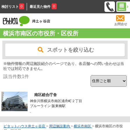
0
0
検討リスト
最近見た物件
お問合せ
横浜市南区の市役所・区役所
スポットを絞り込む
※物件情報の周辺施設紹介のページであり、各店舗への問い合わせは当
社では対応できません。
該当件数
1
件
南区総合庁舎
神奈川県横浜市南区浦舟町２丁目
ブルーライン 阪東橋駅
-
ピタットハウス井土ヶ谷店
>
周辺施設案内
>
横浜市南区
>
横浜市南区の市役