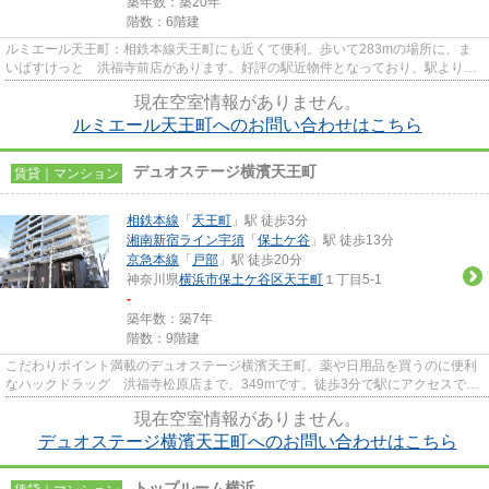
築年数：築20年
階数：6階建
ルミエール天王町：相鉄本線天王町にも近くて便利。歩いて283mの場所に、ま
いばすけっと 洪福寺前店があります。好評の駅近物件となっており、駅より徒
歩6分に立地しています。道が平...
現在空室情報がありません。
ルミエール天王町へのお問い合わせはこちら
デュオステージ横濱天王町
賃貸｜マンション
相鉄本線
「
天王町
」駅 徒歩3分
湘南新宿ライン宇須
「
保土ケ谷
」駅 徒歩13分
京急本線
「
戸部
」駅 徒歩20分
神奈川県
横浜市保土ケ谷区
天王町
１丁目5-1
-
築年数：築7年
階数：9階建
こだわりポイント満載のデュオステージ横濱天王町。薬や日用品を買うのに便利
なハックドラッグ 洪福寺松原店まで、349mです。徒歩3分で駅にアクセスでき
る物件です。カード決済で手元...
現在空室情報がありません。
デュオステージ横濱天王町へのお問い合わせはこちら
トップルーム横浜