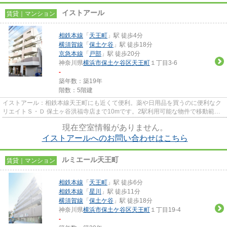
イストアール
賃貸｜マンション
相鉄本線
「
天王町
」駅 徒歩4分
横須賀線
「
保土ケ谷
」駅 徒歩18分
京急本線
「
戸部
」駅 徒歩20分
神奈川県
横浜市保土ケ谷区
天王町
１丁目3-6
-
築年数：築19年
階数：5階建
イストアール：相鉄本線天王町にも近くて便利。薬や日用品を買うのに便利なク
リエイトＳ・Ｄ 保土ヶ谷洪福寺店まで10mです。2駅利用可能な物件で移動範囲
が広がります。敷地内ごみ置き...
現在空室情報がありません。
イストアールへのお問い合わせはこちら
ルミエール天王町
賃貸｜マンション
相鉄本線
「
天王町
」駅 徒歩6分
相鉄本線
「
星川
」駅 徒歩11分
横須賀線
「
保土ケ谷
」駅 徒歩18分
神奈川県
横浜市保土ケ谷区
天王町
１丁目19-4
-