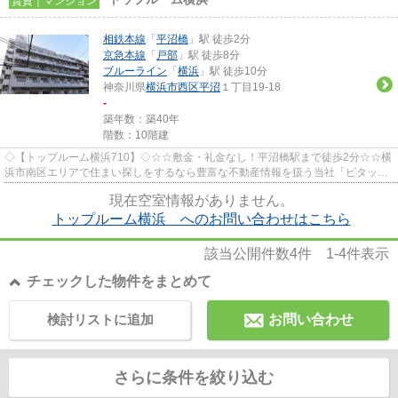
賃貸｜マンション
相鉄本線
「
平沼橋
」駅 徒歩2分
京急本線
「
戸部
」駅 徒歩8分
ブルーライン
「
横浜
」駅 徒歩10分
神奈川県
横浜市西区
平沼
１丁目19-18
-
築年数：築40年
階数：10階建
◇【トップルーム横浜710】◇☆☆敷金・礼金なし！平沼橋駅まで徒歩2分☆☆横
浜市南区エリアで住まい探しをするなら豊富な不動産情報を扱う当社「ピタット
ハウス井土ヶ谷店」にお任せくださ...
現在空室情報がありません。
トップルーム横浜 へのお問い合わせはこちら
該当公開件数
4
件
1-4
件表示
チェックした物件をまとめて
検討リストに追加
お問い合わせ
さらに条件を絞り込む