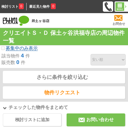
0
0
検討リスト
最近見た物件
お問合せ
クリエイトＳ・Ｄ 保土ヶ谷洪福寺店の周辺物件
一覧
募集中のみ表示
4
該当物件
件
0
販売数
件
さらに条件を絞り込む
物件リクエスト
チェックした物件をまとめて
検討リストに追加
お問い合わせ