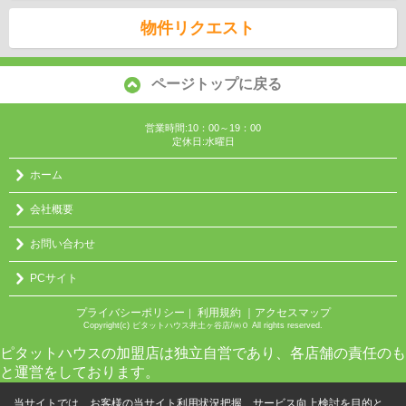
物件リクエスト
ページトップに戻る
営業時間:10：00～19：00
定休日:水曜日
ホーム
会社概要
お問い合わせ
PCサイト
プライバシーポリシー
利用規約
｜アクセスマップ
｜
Copyright(c) ピタットハウス井土ヶ谷店/㈱０ All rights reserved.
ピタットハウスの加盟店は独立自営であり、各店舗の責任のも
と運営をしております。
当サイトでは、お客様の当サイト利用状況把握、サービス向上検討を目的と