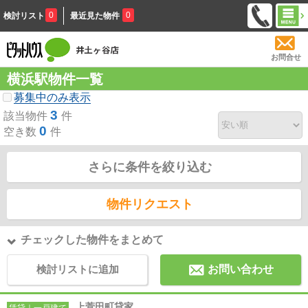
0
0
検討リスト
最近見た物件
お問合せ
横浜駅物件一覧
募集中のみ表示
3
該当物件
件
0
空き数
件
さらに条件を絞り込む
物件リクエスト
チェックした物件をまとめて
検討リストに追加
お問い合わせ
上菅田町貸家
賃貸｜一戸建て