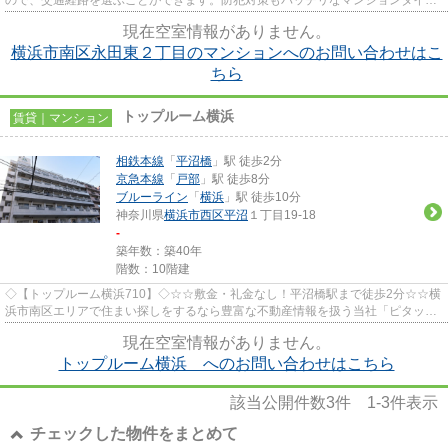
の物件です。駅徒歩10分に駅が...
現在空室情報がありません。
横浜市南区永田東２丁目のマンションへのお問い合わせはこ
ちら
トップルーム横浜
賃貸｜マンション
相鉄本線
「
平沼橋
」駅 徒歩2分
京急本線
「
戸部
」駅 徒歩8分
ブルーライン
「
横浜
」駅 徒歩10分
神奈川県
横浜市西区
平沼
１丁目19-18
-
築年数：築40年
階数：10階建
◇【トップルーム横浜710】◇☆☆敷金・礼金なし！平沼橋駅まで徒歩2分☆☆横
浜市南区エリアで住まい探しをするなら豊富な不動産情報を扱う当社「ピタット
ハウス井土ヶ谷店」にお任せくださ...
現在空室情報がありません。
トップルーム横浜 へのお問い合わせはこちら
該当公開件数
3
件
1-3
件表示
チェックした物件をまとめて