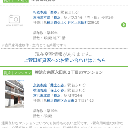
相鉄本線
「
西谷
」駅 徒歩15分
東海道本線
「
横浜
」駅 バス37分 「寺下橋」 停歩2分
神奈川県
横浜市保土ケ谷区
上菅田町
236-10
-
築年数：築49年
階数：1階建 地下1階
☆古民家再生物件・室内とても綺麗です☆
現在空室情報がありません。
上菅田町貸家へのお問い合わせはこちら
横浜市南区永田東２丁目のマンション
賃貸｜マンション
京急本線
「
井土ヶ谷
」駅 徒歩10分
横須賀線
「
保土ケ谷
」駅 徒歩16分
京浜東北線
「
横浜
」駅 徒歩24分
神奈川県
横浜市南区
永田東
２丁目34-16
-
築年数：築19年
階数：3階建
通風良好なマンションはいつでも気持ちの良い空間です。2駅利用可能な物件な
ので、交通経路を選ぶことができます。防犯対策もバッチリなマンションタイプ