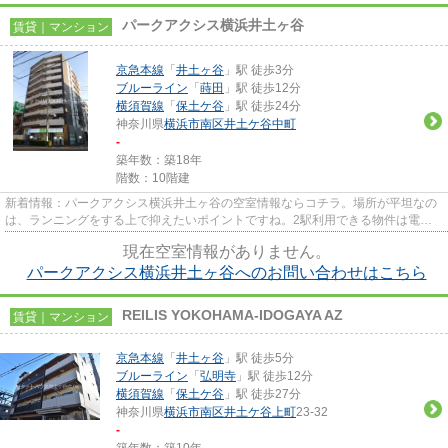
パークアクシス横浜井土ヶ谷
賃貸｜マンション
京急本線
「
井土ヶ谷
」駅 徒歩3分
ブルーライン
「
蒔田
」駅 徒歩12分
横須賀線
「
保土ケ谷
」駅 徒歩24分
神奈川県
横浜市南区
井土ケ谷中町
-
築年数：築18年
階数：10階建
新着情報：パークアクシス横浜井土ヶ谷の空室情報ならコチラ。場所が平坦なの
は、ランニングをする上で抑えたいポイントですね。2駅利用できる物件は電車
での移動が便利です。クレジッ...
現在空室情報がありません。
パークアクシス横浜井土ヶ谷へのお問い合わせはこちら
REILIS YOKOHAMA-IDOGAYA AZ
賃貸｜マンション
京急本線
「
井土ヶ谷
」駅 徒歩5分
ブルーライン
「
弘明寺
」駅 徒歩12分
横須賀線
「
保土ケ谷
」駅 徒歩27分
神奈川県
横浜市南区
井土ケ谷上町
23-32
-
築年数：築10年