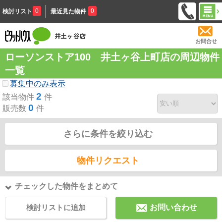
0
0
検討リスト
最近見た物件
お問合せ
ローソンストア100 井土ヶ谷上町店の周辺物件
一覧
募集中のみ表示
2
該当物件
件
0
販売数
件
さらに条件を絞り込む
物件リクエスト
チェックした物件をまとめて
検討リストに追加
お問い合わせ