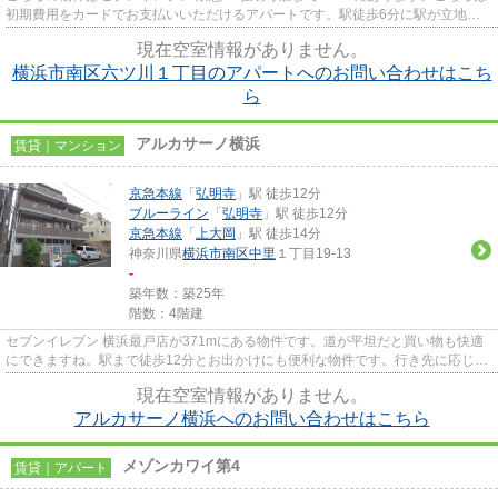
初期費用をカードでお支払いいただけるアパートです。駅徒歩6分に駅が立地す
る物件なので、電車を多く利用...
現在空室情報がありません。
横浜市南区六ツ川１丁目のアパートへのお問い合わせはこち
ら
アルカサーノ横浜
賃貸｜マンション
京急本線
「
弘明寺
」駅 徒歩12分
ブルーライン
「
弘明寺
」駅 徒歩12分
京急本線
「
上大岡
」駅 徒歩14分
神奈川県
横浜市南区
中里
１丁目19-13
-
築年数：築25年
階数：4階建
セブンイレブン 横浜最戸店が371mにある物件です。道が平坦だと買い物も快適
にできますね。駅まで徒歩12分とお出かけにも便利な物件です。行き先に応じて
駅を選べる2駅利用可能な物件...
現在空室情報がありません。
アルカサーノ横浜へのお問い合わせはこちら
メゾンカワイ第4
賃貸｜アパート