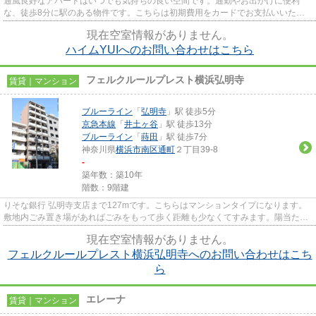
通風良好なアパートはいつでも気持ちの良い空間です。通勤やお出かけに便利
な、徒歩8分に駅のある物件です。こちらは初期費用をカードでお支払いいただ
けるアパートです。2駅利用可能...
現在空室情報がありません。
ハイムYUIへのお問い合わせはこちら
フェルクルールプレスト横浜弘明寺
賃貸｜マンション
ブルーライン
「
弘明寺
」駅 徒歩5分
京急本線
「
井土ヶ谷
」駅 徒歩13分
ブルーライン
「
蒔田
」駅 徒歩7分
神奈川県
横浜市南区
通町
２丁目39-8
-
築年数：築10年
階数：9階建
りそな銀行 弘明寺支店まで127mです。こちらはマンションタイプになります。
敷地内ごみ置き場があればごみをもって歩く距離も少なくてすみます。陽当たり
が良好なマンションは梅雨時期...
現在空室情報がありません。
フェルクルールプレスト横浜弘明寺へのお問い合わせはこち
ら
エレーナ
賃貸｜マンション