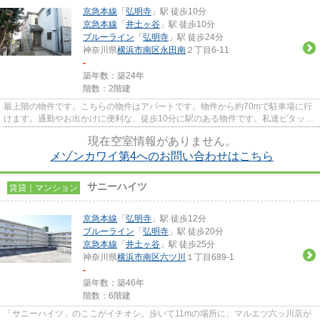
京急本線
「
弘明寺
」駅 徒歩10分
京急本線
「
井土ヶ谷
」駅 徒歩10分
ブルーライン
「
弘明寺
」駅 徒歩24分
神奈川県
横浜市南区
永田南
２丁目6-11
-
築年数：築24年
階数：2階建
最上階の物件です。こちらの物件はアパートです。物件から約70mで駐車場に行
けます。通勤やお出かけに便利な、徒歩10分に駅のある物件です。私達ピタット
ハウス井土ヶ谷店/０には、経...
現在空室情報がありません。
メゾンカワイ第4へのお問い合わせはこちら
サニーハイツ
賃貸｜マンション
京急本線
「
弘明寺
」駅 徒歩12分
ブルーライン
「
弘明寺
」駅 徒歩20分
京急本線
「
井土ヶ谷
」駅 徒歩25分
神奈川県
横浜市南区
六ツ川
１丁目689‐1
-
築年数：築46年
階数：6階建
「サニーハイツ」のここがイチオシ。歩いて11mの場所に、マルエツ六ッ川店が