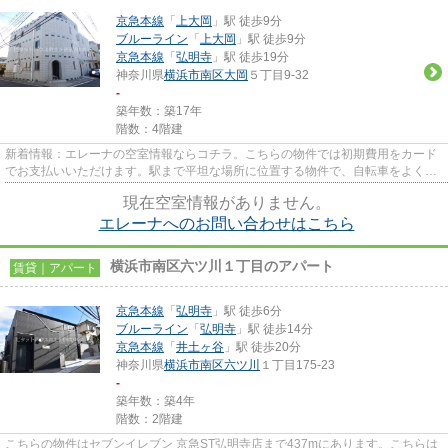
京急本線
「
上大岡
」駅 徒歩9分
ブルーライン
「
上大岡
」駅 徒歩9分
京急本線
「
弘明寺
」駅 徒歩19分
神奈川県
横浜市南区
大岡
５丁目9-32
-
築年数：築17年
階数：4階建
新着情報：エレーナの空室情報ならコチラ。こちらの物件では初期費用をカード
でお支払いいただけます。駅まで平坦な場所に位置する物件で、自転車をよく使
う方にも嬉しい立地です。お...
現在空室情報がありません。
エレーナへのお問い合わせはこちら
横浜市南区六ツ川１丁目のアパート
賃貸｜アパート
京急本線
「
弘明寺
」駅 徒歩6分
ブルーライン
「
弘明寺
」駅 徒歩14分
京急本線
「
井土ヶ谷
」駅 徒歩20分
神奈川県
横浜市南区
六ツ川
１丁目175-23
-
築年数：築4年
階数：2階建
こちらの物件はセブンイレブン 京急ST弘明寺店まで437mにあります。こちらは