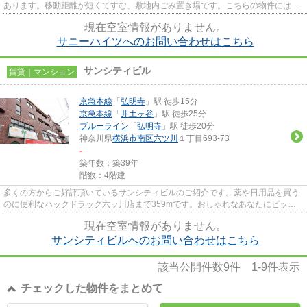
あります。移動距離が短くてすむ、敷地内ごみ置き場です。こちらの物件にはエ
レベーターが付いています。地...
現在空室情報がありません。
サニーハイツへのお問い合わせはこちら
サンシティビル
賃貸｜マンション
京急本線
「
弘明寺
」駅 徒歩15分
京急本線
「
井土ヶ谷
」駅 徒歩25分
ブルーライン
「
弘明寺
」駅 徒歩20分
神奈川県
横浜市南区
六ツ川
１丁目693-73
-
築年数：築39年
階数：4階建
多くの方からご好評頂いているサンシティビルのご紹介です。薬や日用品を買う
のに便利なハックドラッグ六ッ川店まで359mです。おしゃれなあなたにピッタ
リな外観タイル張りのマンショ...
現在空室情報がありません。
サンシティビルへのお問い合わせはこちら
該当公開件数
9
件
1-9
件表示
チェックした物件をまとめて