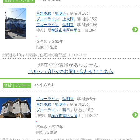
京急本線
「
弘明寺
」駅 徒歩10分
ブルーライン
「
上大岡
」駅 徒歩15分
ブルーライン
「
弘明寺
」駅 徒歩10分
神奈川県
横浜市南区
中里
１丁目18-4
-
築年数：築31年
階数：2階建
☆駅徒歩10分！閑静な住宅街の角部屋1ＬＤＫ！☆
現在空室情報がありません。
ベルシェ31へのお問い合わせはこちら
ハイムYUI
賃貸｜アパート
ブルーライン
「
弘明寺
」駅 徒歩8分
京急本線
「
弘明寺
」駅 徒歩15分
ブルーライン
「
蒔田
」駅 徒歩18分
神奈川県
横浜市南区
大岡
１丁目34-24
-
築年数：築17年
階数：2階建