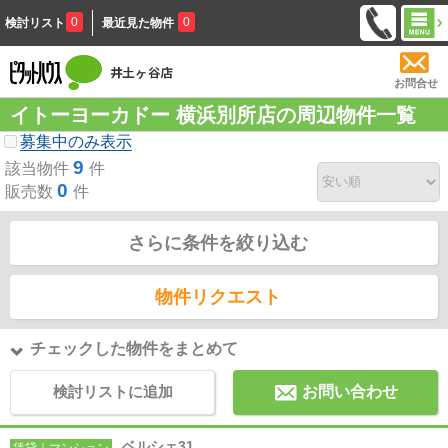
0
0
検討リスト
最近見た物件
お問合せ
イトーヨーカドー 横浜別所店の周辺物件一覧
募集中のみ表示
9
該当物件
件
0
販売数
件
さらに条件を絞り込む
物件リクエスト
チェックした物件をまとめて
検討リストに追加
お問い合わせ
ベルシェ31
賃貸｜マンション