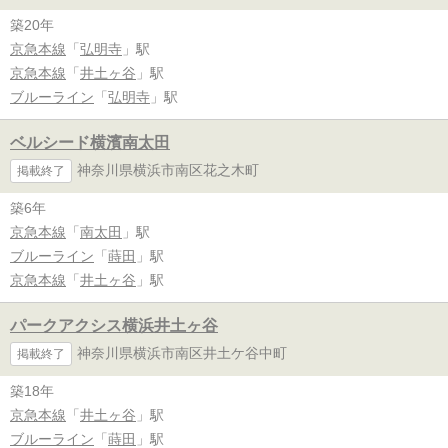
築20年
京急本線
「
弘明寺
」駅
京急本線
「
井土ヶ谷
」駅
ブルーライン
「
弘明寺
」駅
ベルシード横濱南太田
神奈川県横浜市南区花之木町
掲載終了
築6年
京急本線
「
南太田
」駅
ブルーライン
「
蒔田
」駅
京急本線
「
井土ヶ谷
」駅
パークアクシス横浜井土ヶ谷
神奈川県横浜市南区井土ケ谷中町
掲載終了
築18年
京急本線
「
井土ヶ谷
」駅
ブルーライン
「
蒔田
」駅