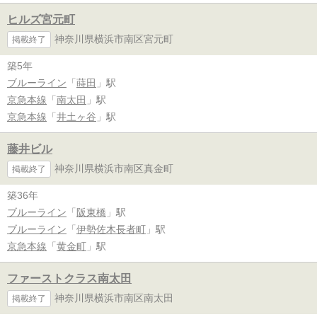
ヒルズ宮元町
神奈川県横浜市南区宮元町
掲載終了
築5年
ブルーライン
「
蒔田
」駅
京急本線
「
南太田
」駅
京急本線
「
井土ヶ谷
」駅
藤井ビル
神奈川県横浜市南区真金町
掲載終了
築36年
ブルーライン
「
阪東橋
」駅
ブルーライン
「
伊勢佐木長者町
」駅
京急本線
「
黄金町
」駅
ファーストクラス南太田
神奈川県横浜市南区南太田
掲載終了