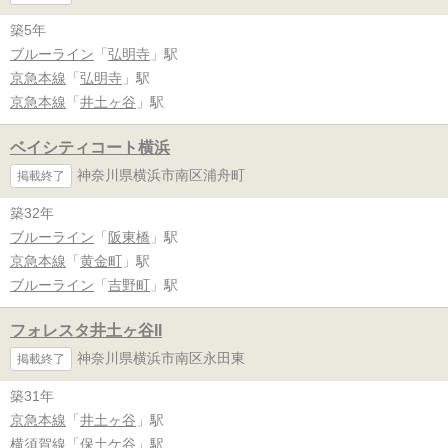
築5年
ブルーライン
「
弘明寺
」駅
京急本線
「
弘明寺
」駅
京急本線
「
井土ヶ谷
」駅
ベイシティコート横浜
神奈川県横浜市南区浦舟町
掲載終了
築32年
ブルーライン
「
阪東橋
」駅
京急本線
「
黄金町
」駅
ブルーライン
「
吉野町
」駅
フォレスタ井土ヶ谷II
神奈川県横浜市南区永田東
掲載終了
築31年
京急本線
「
井土ヶ谷
」駅
横須賀線
「
保土ケ谷
」駅