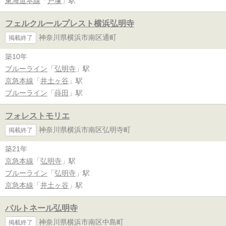
東海道本線
「
戸塚
」駅
フェルクルールプレスト横浜弘明寺
神奈川県横浜市南区通町
掲載終了
築10年
ブルーライン
「
弘明寺
」駅
京急本線
「
井土ヶ谷
」駅
ブルーライン
「
蒔田
」駅
フォレストモリエ
神奈川県横浜市南区弘明寺町
掲載終了
築21年
京急本線
「
弘明寺
」駅
ブルーライン
「
弘明寺
」駅
京急本線
「
井土ヶ谷
」駅
パルトネール弘明寺
神奈川県横浜市南区中島町
掲載終了