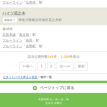
ブルーライン
「
弘明寺
」駅
ハイツ花之木
神奈川県横浜市南区花之木町
掲載終了
築48年
京急本線
「
南太田
」駅
ブルーライン
「
蒔田
」駅
ブルーライン
「
吉野町
」駅
該当公開件数
141
件
1-100
件表示
<<前へ
1
2
次へ>>
最初
ピタットハウス井土ヶ谷店
>
物件一覧
ページトップに戻る
営業時間:10：00～19：00
定休日:水曜日