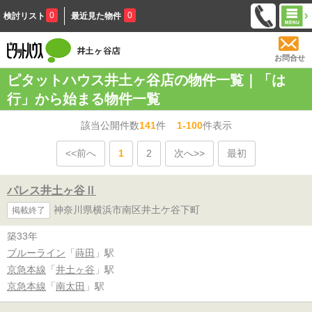
0
0
検討リスト
最近見た物件
お問合せ
ピタットハウス井土ヶ谷店の物件一覧｜「は
行」から始まる物件一覧
該当公開件数
141
件
1-100
件表示
<<前へ
1
2
次へ>>
最初
パレス井土ヶ谷Ⅱ
神奈川県横浜市南区井土ケ谷下町
掲載終了
築33年
ブルーライン
「
蒔田
」駅
京急本線
「
井土ヶ谷
」駅
京急本線
「
南太田
」駅