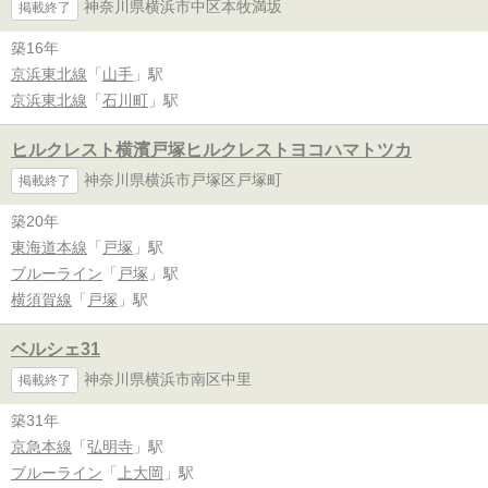
神奈川県横浜市中区本牧満坂
掲載終了
築16年
京浜東北線
「
山手
」駅
京浜東北線
「
石川町
」駅
ヒルクレスト横濱戸塚ヒルクレストヨコハマトツカ
神奈川県横浜市戸塚区戸塚町
掲載終了
築20年
東海道本線
「
戸塚
」駅
ブルーライン
「
戸塚
」駅
横須賀線
「
戸塚
」駅
ベルシェ31
神奈川県横浜市南区中里
掲載終了
築31年
京急本線
「
弘明寺
」駅
ブルーライン
「
上大岡
」駅