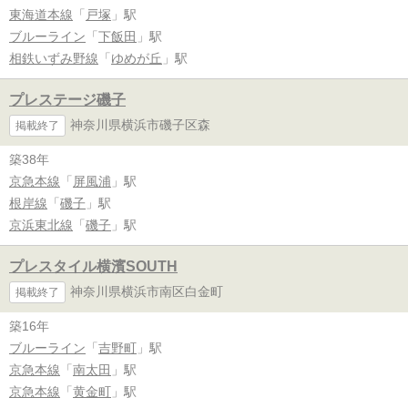
東海道本線
「
戸塚
」駅
ブルーライン
「
下飯田
」駅
相鉄いずみ野線
「
ゆめが丘
」駅
プレステージ磯子
神奈川県横浜市磯子区森
掲載終了
築38年
京急本線
「
屏風浦
」駅
根岸線
「
磯子
」駅
京浜東北線
「
磯子
」駅
プレスタイル横濱SOUTH
神奈川県横浜市南区白金町
掲載終了
築16年
ブルーライン
「
吉野町
」駅
京急本線
「
南太田
」駅
京急本線
「
黄金町
」駅