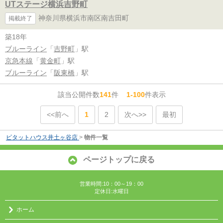
UTステージ横浜吉野町
神奈川県横浜市南区南吉田町
掲載終了
築18年
ブルーライン
「
吉野町
」駅
京急本線
「
黄金町
」駅
ブルーライン
「
阪東橋
」駅
該当公開件数
141
件
1-100
件表示
<<前へ
1
2
次へ>>
最初
ピタットハウス井土ヶ谷店
>
物件一覧
ページトップに戻る
営業時間:10：00～19：00
定休日:水曜日
ホーム