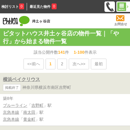
0
0
検討リスト
最近見た物件
お問合せ
ピタットハウス井土ヶ谷店の物件一覧｜「や
行」から始まる物件一覧
該当公開件数
141
件
1-100
件表示
<<前へ
1
2
次へ>>
最初
横浜ベイクリウス
神奈川県横浜市南区吉野町
掲載終了
築8年
ブルーライン
「
吉野町
」駅
京急本線
「
南太田
」駅
京急本線
「
黄金町
」駅