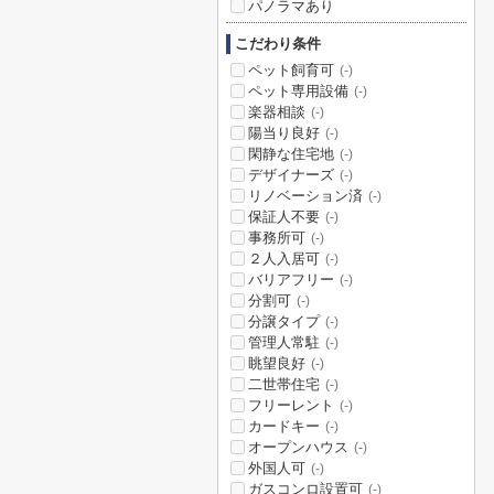
パノラマあり
こだわり条件
ペット飼育可
(-)
ペット専用設備
(-)
楽器相談
(-)
陽当り良好
(-)
閑静な住宅地
(-)
デザイナーズ
(-)
リノベーション済
(-)
保証人不要
(-)
事務所可
(-)
２人入居可
(-)
バリアフリー
(-)
分割可
(-)
分譲タイプ
(-)
管理人常駐
(-)
眺望良好
(-)
二世帯住宅
(-)
フリーレント
(-)
カードキー
(-)
オープンハウス
(-)
外国人可
(-)
ガスコンロ設置可
(-)