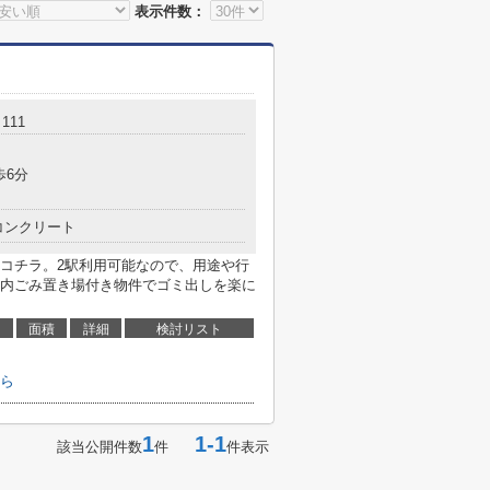
表示件数：
111
歩6分
コンクリート
コチラ。2駅利用可能なので、用途や行
内ごみ置き場付き物件でゴミ出しを楽に
面積
詳細
検討リスト
ら
1
1-1
該当公開件数
件
件表示