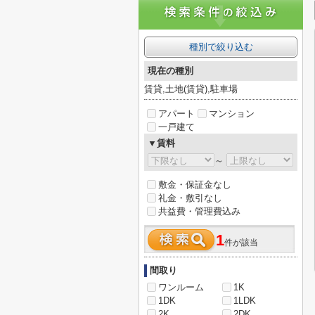
種別で絞り込む
現在の種別
賃貸,土地(賃貸),駐車場
アパート
マンション
一戸建て
▼賃料
～
敷金・保証金なし
礼金・敷引なし
共益費・管理費込み
1
件が該当
間取り
ワンルーム
1K
1DK
1LDK
2K
2DK