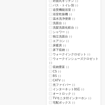
対面式キッチン
(-)
バス・トイレ別
(-)
追焚機能浴室
(-)
浴室乾燥機
(-)
温水洗浄便座
(-)
洗面台
(-)
洗髪洗面化粧台
(-)
シャワー
(-)
独立洗面台
(-)
エアコン
(-)
床暖房
(-)
床下収納
(-)
ウォークインクロゼット
(-)
ウォークインシューズクロゼット
(-)
収納豊富
(-)
CS
(-)
BS
(-)
CATV
(-)
光ファイバー
(-)
インターネット対応
(-)
オートロック
(-)
TVモニタ付インターホン
(-)
宅配ボックス
(-)