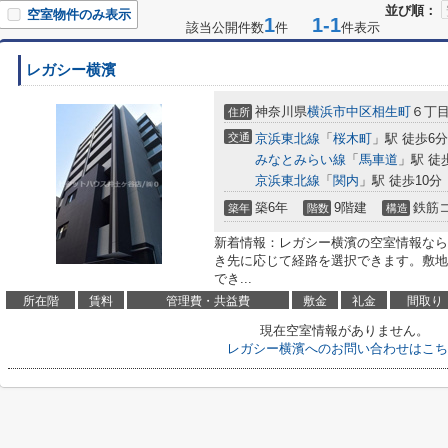
並び順：
空室物件のみ表示
1
1-1
該当公開件数
件
件表示
レガシー横濱
神奈川県
横浜市中区
相生町
６丁目
住所
交通
京浜東北線
「
桜木町
」駅 徒歩6分
みなとみらい線
「
馬車道
」駅 徒
京浜東北線
「
関内
」駅 徒歩10分
築6年
9階建
鉄筋
築年
階数
構造
新着情報：レガシー横濱の空室情報なら
き先に応じて経路を選択できます。敷地
でき...
所在階
賃料
管理費・共益費
敷金
礼金
間取り
現在空室情報がありません。
レガシー横濱へのお問い合わせはこち