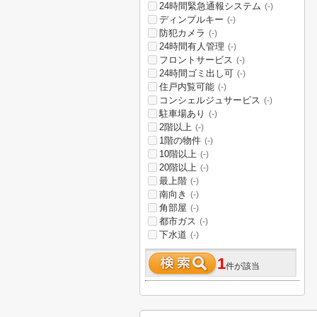
24時間緊急通報システム
(-)
ディンプルキー
(-)
防犯カメラ
(-)
24時間有人管理
(-)
フロントサービス
(-)
24時間ゴミ出し可
(-)
住戸内覧可能
(-)
コンシェルジュサービス
(-)
駐車場あり
(-)
2階以上
(-)
1階の物件
(-)
10階以上
(-)
20階以上
(-)
最上階
(-)
南向き
(-)
角部屋
(-)
都市ガス
(-)
下水道
(-)
1
件が該当