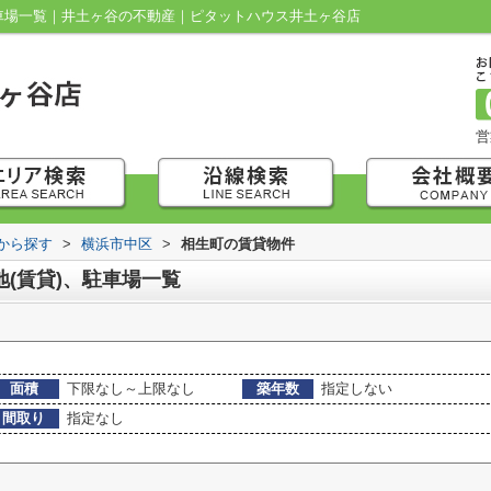
駐車場一覧｜井土ヶ谷の不動産｜ピタットハウス井土ヶ谷店
営
域から探す
>
横浜市中区
>
相生町の賃貸物件
地(賃貸)、駐車場一覧
面積
下限なし～上限なし
築年数
指定しない
間取り
指定なし