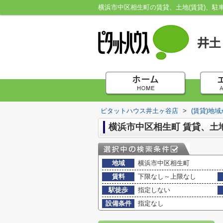
横浜市中区相生町の賃貸、土地(賃貸)、
ピタットハウス井土ヶ谷店
>
(賃貸)地
横浜市中区相生町 賃貸、土
地域
横浜市中区相生町
賃料
下限なし～上限なし
駅徒歩
指定しない
設備条件
指定なし