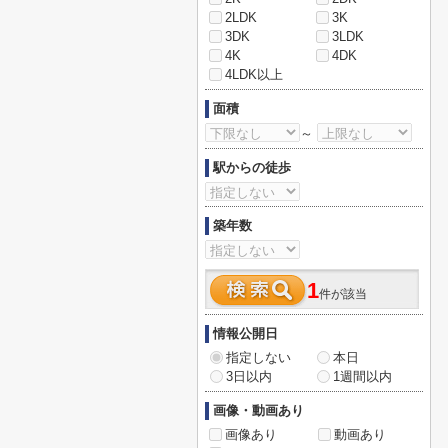
2LDK
3K
3DK
3LDK
4K
4DK
4LDK以上
面積
～
駅からの徒歩
築年数
1
件が該当
情報公開日
指定しない
本日
3日以内
1週間以内
画像・動画あり
画像あり
動画あり