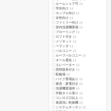
ルームシェア可
(-)
学生向け
(-)
カップル向け
(-)
女性向け
(-)
ファミリー向け
(-)
室内洗濯機置場
(-)
フローリング
(-)
ロフト付き
(-)
メゾネット
(-)
ベランダ
(-)
バルコニー
(-)
ルーフバルコニー
(-)
オール電化
(-)
エレベーター
(-)
照明器具付き
(-)
駐輪場
(-)
バイク置場あり
(-)
家具・家電付き
(-)
洗濯機置場有
(-)
外観タイル張り
(-)
コンロ２口以上
(-)
食器洗い乾燥機
(-)
システムキッチン
(-)