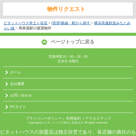
物件リクエスト
ピタットハウス井土ヶ谷店
>
(賃貸)路線・駅から探す
>
横浜高速鉄道みなとみ
らい線
>
馬車道駅の賃貸物件
ページトップに戻る
営業時間:10：00～19：00
定休日:水曜日
ホーム
会社概要
お問い合わせ
PCサイト
プライバシーポリシー
利用規約
｜アクセスマップ
｜
Copyright(c) ピタットハウス井土ヶ谷店/㈱０ All rights reserved.
ピタットハウスの加盟店は独立自営であり、各店舗の責任のも