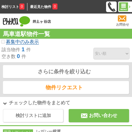
0
0
検討リスト
最近見た物件
お問合せ
馬車道駅物件一覧
募集中のみ表示
1
該当物件
件
0
空き数
件
さらに条件を絞り込む
物件リクエスト
チェックした物件をまとめて
検討リストに追加
お問い合わせ
レガシー横濱
賃貸｜マンション