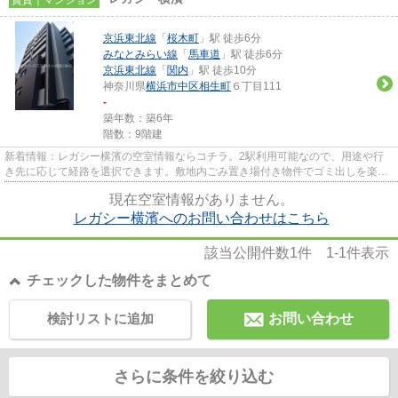
京浜東北線
「
桜木町
」駅 徒歩6分
みなとみらい線
「
馬車道
」駅 徒歩6分
京浜東北線
「
関内
」駅 徒歩10分
神奈川県
横浜市中区
相生町
６丁目111
-
築年数：築6年
階数：9階建
新着情報：レガシー横濱の空室情報ならコチラ。2駅利用可能なので、用途や行
き先に応じて経路を選択できます。敷地内ごみ置き場付き物件でゴミ出しを楽に
できます。こちらのマンション...
現在空室情報がありません。
レガシー横濱へのお問い合わせはこちら
該当公開件数
1
件
1-1
件表示
チェックした物件をまとめて
検討リストに追加
お問い合わせ
さらに条件を絞り込む