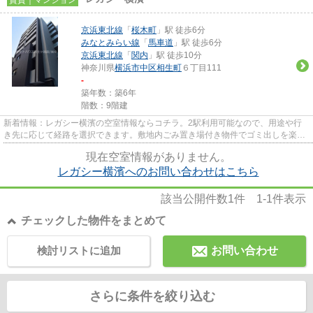
京浜東北線
「
桜木町
」駅 徒歩6分
みなとみらい線
「
馬車道
」駅 徒歩6分
京浜東北線
「
関内
」駅 徒歩10分
神奈川県
横浜市中区
相生町
６丁目111
-
築年数：築6年
階数：9階建
新着情報：レガシー横濱の空室情報ならコチラ。2駅利用可能なので、用途や行
き先に応じて経路を選択できます。敷地内ごみ置き場付き物件でゴミ出しを楽に
できます。こちらのマンション...
現在空室情報がありません。
レガシー横濱へのお問い合わせはこちら
該当公開件数
1
件
1-1
件表示
チェックした物件をまとめて
検討リストに追加
お問い合わせ
さらに条件を絞り込む