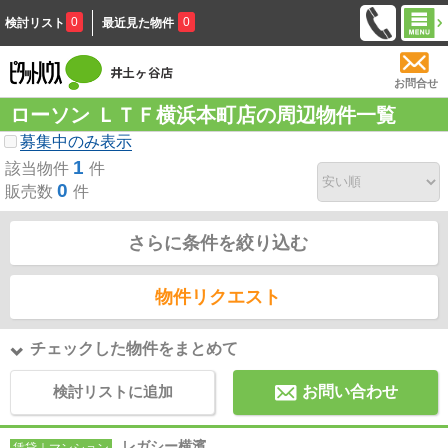
0
0
検討リスト
最近見た物件
お問合せ
ローソン ＬＴＦ横浜本町店の周辺物件一覧
募集中のみ表示
1
該当物件
件
0
販売数
件
さらに条件を絞り込む
物件リクエスト
チェックした物件をまとめて
検討リストに追加
お問い合わせ
レガシー横濱
賃貸｜マンション