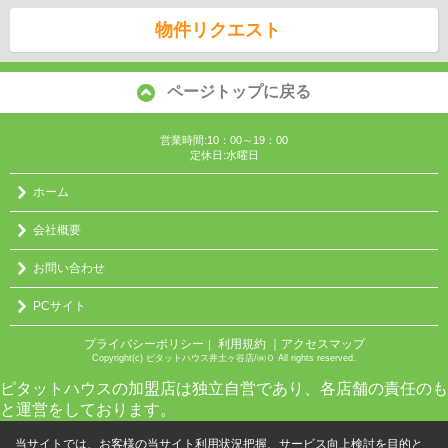
物件リクエスト
ページトップに戻る
営業時間:10：00～19：00
定休日:水曜日
ホーム
会社概要
お問い合わせ
PCサイト
プライバシーポリシー
利用規約
｜アクセスマップ
｜
Copyright(c) ピタットハウス井土ヶ谷店/㈱０ All rights reserved.
ピタットハウスの加盟店は独立自営であり、各店舗の責任のも
と運営をしております。
当サイトでは、お客様の当サイト利用状況把握、サービス向上検討を目的と